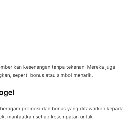
emberikan kesenangan tanpa tekanan. Mereka juga
kan, seperti bonus atau simbol menarik.
ogel
beragam promosi dan bonus yang ditawarkan kepada
ck, manfaatkan setiap kesempatan untuk