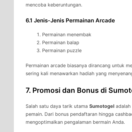
mencoba keberuntungan.
6.1 Jenis-Jenis Permainan Arcade
Permainan menembak
Permainan balap
Permainan puzzle
Permainan arcade biasanya dirancang untuk m
sering kali menawarkan hadiah yang menyenang
7. Promosi dan Bonus di Sumot
Salah satu daya tarik utama
Sumotogel
adalah 
pemain. Dari bonus pendaftaran hingga cashba
mengoptimalkan pengalaman bermain Anda.