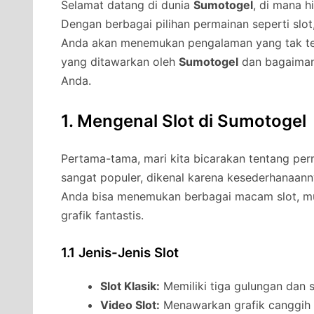
Selamat datang di dunia
Sumotogel
, di mana 
Dengan berbagai pilihan permainan seperti slot,
Anda akan menemukan pengalaman yang tak terlu
yang ditawarkan oleh
Sumotogel
dan bagaiman
Anda.
1. Mengenal Slot di Sumotogel
Pertama-tama, mari kita bicarakan tentang perm
sangat populer, dikenal karena kesederhanaan
Anda bisa menemukan berbagai macam slot, mu
grafik fantastis.
1.1 Jenis-Jenis Slot
Slot Klasik:
Memiliki tiga gulungan dan s
Video Slot:
Menawarkan grafik canggih d