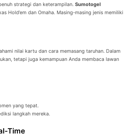
penuh strategi dan keterampilan.
Sumotogel
xas Hold’em dan Omaha. Masing-masing jenis memiliki
ahami nilai kartu dan cara memasang taruhan. Dalam
ntukan, tetapi juga kemampuan Anda membaca lawan
omen yang tepat.
diksi langkah mereka.
al-Time