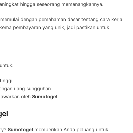
meningkat hingga seseorang memenangkannya.
uk memulai dengan pemahaman dasar tentang cara kerja
 skema pembayaran yang unik, jadi pastikan untuk
untuk:
tinggi.
engan uang sungguhan.
tawarkan oleh
Sumotogel
.
gel
ery?
Sumotogel
memberikan Anda peluang untuk