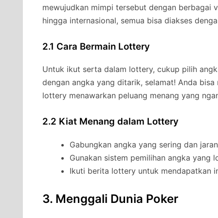
mewujudkan mimpi tersebut dengan berbagai vari
hingga internasional, semua bisa diakses deng
2.1 Cara Bermain Lottery
Untuk ikut serta dalam lottery, cukup pilih an
dengan angka yang ditarik, selamat! Anda bis
lottery menawarkan peluang menang yang ngang
2.2 Kiat Menang dalam Lottery
Gabungkan angka yang sering dan jaran
Gunakan sistem pemilihan angka yang lo
Ikuti berita lottery untuk mendapatkan i
3. Menggali Dunia Poker