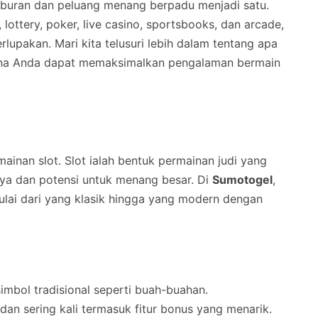
hiburan dan peluang menang berpadu menjadi satu.
 lottery, poker, live casino, sportsbooks, dan arcade,
pakan. Mari kita telusuri lebih dalam tentang apa
a Anda dapat memaksimalkan pengalaman bermain
ainan slot. Slot ialah bentuk permainan judi yang
nya dan potensi untuk menang besar. Di
Sumotogel
,
lai dari yang klasik hingga yang modern dengan
imbol tradisional seperti buah-buahan.
an sering kali termasuk fitur bonus yang menarik.