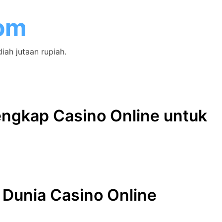
com
iah jutaan rupiah.
ngkap Casino Online untuk
 Dunia Casino Online