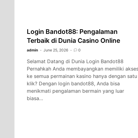
Login Bandot88: Pengalaman
Terbaik di Dunia Casino Online
admin
June 25, 2026
0
Selamat Datang di Dunia Login Bandot88
Pernahkah Anda membayangkan memiliki akse
ke semua permainan kasino hanya dengan satu
klik? Dengan login bandot88, Anda bisa
menikmati pengalaman bermain yang luar
biasa…