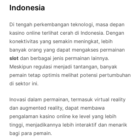
Indonesia
Di tengah perkembangan teknologi, masa depan
kasino online terlihat cerah di Indonesia. Dengan
konektivitas yang semakin meningkat, lebih
banyak orang yang dapat mengakses permainan
slot
dan berbagai jenis permainan lainnya.
Meskipun regulasi menjadi tantangan, banyak
pemain tetap optimis melihat potensi pertumbuhan
di sektor ini.
Inovasi dalam permainan, termasuk virtual reality
dan augmented reality, dapat membawa
pengalaman kasino online ke level yang lebih
tinggi, menjadikannya lebih interaktif dan menarik
bagi para pemain.