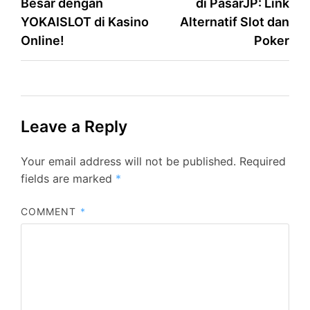
Besar dengan
di PasarJP: Link
navigation
YOKAISLOT di Kasino
Alternatif Slot dan
Online!
Poker
Leave a Reply
Your email address will not be published.
Required
fields are marked
*
COMMENT
*