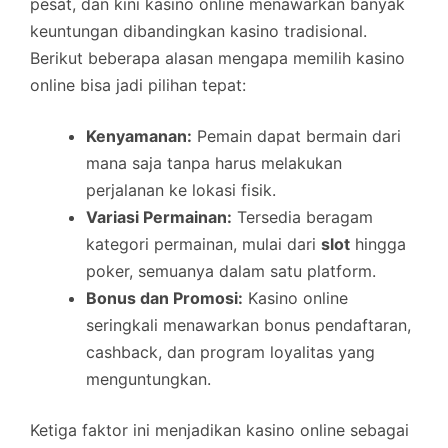
pesat, dan kini kasino online menawarkan banyak
keuntungan dibandingkan kasino tradisional.
Berikut beberapa alasan mengapa memilih kasino
online bisa jadi pilihan tepat:
Kenyamanan:
Pemain dapat bermain dari
mana saja tanpa harus melakukan
perjalanan ke lokasi fisik.
Variasi Permainan:
Tersedia beragam
kategori permainan, mulai dari
slot
hingga
poker, semuanya dalam satu platform.
Bonus dan Promosi:
Kasino online
seringkali menawarkan bonus pendaftaran,
cashback, dan program loyalitas yang
menguntungkan.
Ketiga faktor ini menjadikan kasino online sebagai