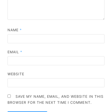
NAME
*
EMAIL
*
WEBSITE
SAVE MY NAME, EMAIL, AND WEBSITE IN THIS
BROWSER FOR THE NEXT TIME I COMMENT.