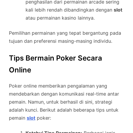
penghasilan dari permainan arcade sering
kali lebih rendah dibandingkan dengan
slot
atau permainan kasino lainnya.
Pemilihan permainan yang tepat bergantung pada
tujuan dan preferensi masing-masing individu.
Tips Bermain Poker Secara
Online
Poker online memberikan pengalaman yang
mendebarkan dengan komunikasi real-time antar
pemain. Namun, untuk berhasil di sini, strategi
adalah kunci. Berikut adalah beberapa tips untuk
pemain
slot
poker:
Ketahui Tipe Permainan:
Berbagai jenis