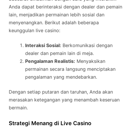
Anda dapat berinteraksi dengan dealer dan pemain
lain, menjadikan permainan lebih sosial dan
menyenangkan. Berikut adalah beberapa
keunggulan live casino:
Interaksi Sosial:
Berkomunikasi dengan
dealer dan pemain lain di meja.
Pengalaman Realistis:
Menyaksikan
permainan secara langsung menciptakan
pengalaman yang mendebarkan.
Dengan setiap putaran dan taruhan, Anda akan
merasakan ketegangan yang menambah keseruan
bermain.
Strategi Menang di Live Casino