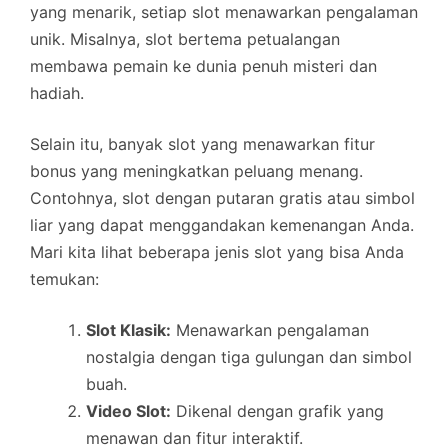
yang menarik, setiap slot menawarkan pengalaman
unik. Misalnya, slot bertema petualangan
membawa pemain ke dunia penuh misteri dan
hadiah.
Selain itu, banyak slot yang menawarkan fitur
bonus yang meningkatkan peluang menang.
Contohnya, slot dengan putaran gratis atau simbol
liar yang dapat menggandakan kemenangan Anda.
Mari kita lihat beberapa jenis slot yang bisa Anda
temukan:
Slot Klasik:
Menawarkan pengalaman
nostalgia dengan tiga gulungan dan simbol
buah.
Video Slot:
Dikenal dengan grafik yang
menawan dan fitur interaktif.