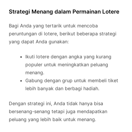
Strategi Menang dalam Permainan Lotere
Bagi Anda yang tertarik untuk mencoba
peruntungan di lotere, berikut beberapa strategi
yang dapat Anda gunakan:
Ikuti lotere dengan angka yang kurang
populer untuk meningkatkan peluang
menang.
Gabung dengan grup untuk membeli tiket
lebih banyak dan berbagi hadiah.
Dengan strategi ini, Anda tidak hanya bisa
bersenang-senang tetapi juga mendapatkan
peluang yang lebih baik untuk menang.