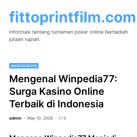
Skip
to
fittoprintfilm.com
content
Informasi tentang turnamen poker online berhadiah
jutaan rupiah.
UNCATEGORIZED
Mengenal Winpedia77:
Surga Kasino Online
Terbaik di Indonesia
admin
May 10, 2026
0