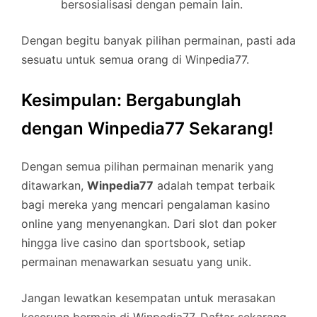
bersosialisasi dengan pemain lain.
Dengan begitu banyak pilihan permainan, pasti ada
sesuatu untuk semua orang di Winpedia77.
Kesimpulan: Bergabunglah
dengan Winpedia77 Sekarang!
Dengan semua pilihan permainan menarik yang
ditawarkan,
Winpedia77
adalah tempat terbaik
bagi mereka yang mencari pengalaman kasino
online yang menyenangkan. Dari slot dan poker
hingga live casino dan sportsbook, setiap
permainan menawarkan sesuatu yang unik.
Jangan lewatkan kesempatan untuk merasakan