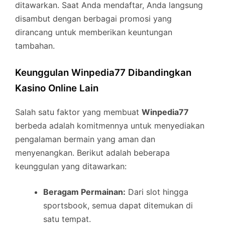
ditawarkan. Saat Anda mendaftar, Anda langsung
disambut dengan berbagai promosi yang
dirancang untuk memberikan keuntungan
tambahan.
Keunggulan Winpedia77 Dibandingkan
Kasino Online Lain
Salah satu faktor yang membuat
Winpedia77
berbeda adalah komitmennya untuk menyediakan
pengalaman bermain yang aman dan
menyenangkan. Berikut adalah beberapa
keunggulan yang ditawarkan:
Beragam Permainan:
Dari slot hingga
sportsbook, semua dapat ditemukan di
satu tempat.