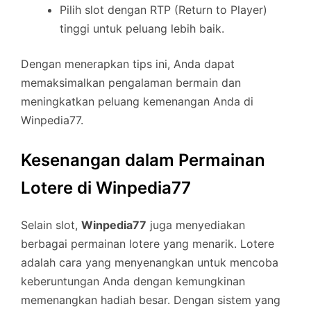
Pilih slot dengan RTP (Return to Player)
tinggi untuk peluang lebih baik.
Dengan menerapkan tips ini, Anda dapat
memaksimalkan pengalaman bermain dan
meningkatkan peluang kemenangan Anda di
Winpedia77.
Kesenangan dalam Permainan
Lotere di Winpedia77
Selain slot,
Winpedia77
juga menyediakan
berbagai permainan lotere yang menarik. Lotere
adalah cara yang menyenangkan untuk mencoba
keberuntungan Anda dengan kemungkinan
memenangkan hadiah besar. Dengan sistem yang