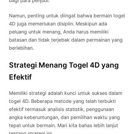
bagi para penjudi.
Namun, penting untuk diingat bahwa bermain togel
4D juga memerlukan disiplin. Meskipun ada
peluang untuk menang, Anda harus memiliki
batasan dan tidak terjebak dalam permainan yang
berlebihan.
Strategi Menang Togel 4D yang
Efektif
Memiliki strategi adalah kunci untuk sukses dalam
togel 4D. Beberapa metode yang telah terbukti
efektif termasuk analisis statistik, penggunaan
angka keberuntungan, dan pemilihan waktu yang
tepat untuk bermain. Mari kita bahas lebih lanjut
tentang strategi ini.