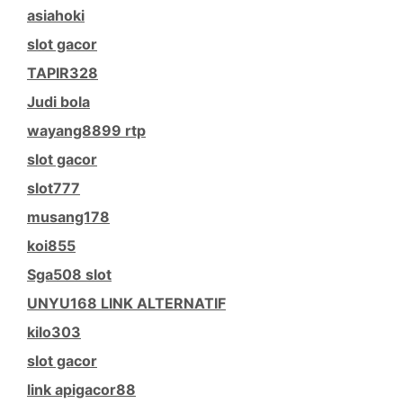
asiahoki
slot gacor
TAPIR328
Judi bola
wayang8899 rtp
slot gacor
slot777
musang178
koi855
Sga508 slot
UNYU168 LINK ALTERNATIF
kilo303
slot gacor
link apigacor88