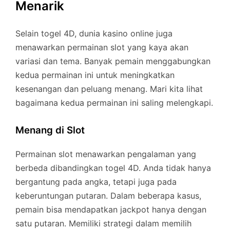
Menarik
Selain togel 4D, dunia kasino online juga
menawarkan permainan slot yang kaya akan
variasi dan tema. Banyak pemain menggabungkan
kedua permainan ini untuk meningkatkan
kesenangan dan peluang menang. Mari kita lihat
bagaimana kedua permainan ini saling melengkapi.
Menang di Slot
Permainan slot menawarkan pengalaman yang
berbeda dibandingkan togel 4D. Anda tidak hanya
bergantung pada angka, tetapi juga pada
keberuntungan putaran. Dalam beberapa kasus,
pemain bisa mendapatkan jackpot hanya dengan
satu putaran. Memiliki strategi dalam memilih