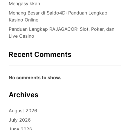
Mengasyikkan
Menang Besar di Saldo4D: Panduan Lengkap
Kasino Online
Panduan Lengkap RAJAGACOR: Slot, Poker, dan
Live Casino
Recent Comments
No comments to show.
Archives
August 2026
July 2026
June 2026