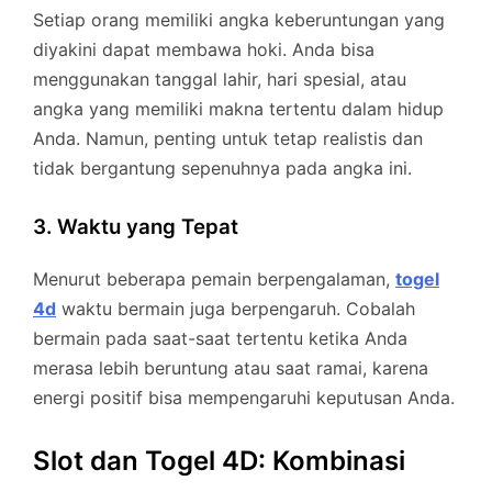
Setiap orang memiliki angka keberuntungan yang
diyakini dapat membawa hoki. Anda bisa
menggunakan tanggal lahir, hari spesial, atau
angka yang memiliki makna tertentu dalam hidup
Anda. Namun, penting untuk tetap realistis dan
tidak bergantung sepenuhnya pada angka ini.
3. Waktu yang Tepat
Menurut beberapa pemain berpengalaman,
togel
4d
waktu bermain juga berpengaruh. Cobalah
bermain pada saat-saat tertentu ketika Anda
merasa lebih beruntung atau saat ramai, karena
energi positif bisa mempengaruhi keputusan Anda.
Slot dan Togel 4D: Kombinasi