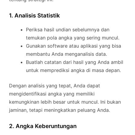
1. Analisis Statistik
Periksa hasil undian sebelumnya dan
temukan pola angka yang sering muncul.
Gunakan software atau aplikasi yang bisa
membantu Anda menganalisis data.
Buatlah catatan dari hasil yang Anda ambil
untuk memprediksi angka di masa depan.
Dengan analisis yang tepat, Anda dapat
mengidentifikasi angka yang memiliki
kemungkinan lebih besar untuk muncul. Ini bukan
jaminan, tetapi meningkatkan peluang Anda.
2. Angka Keberuntungan