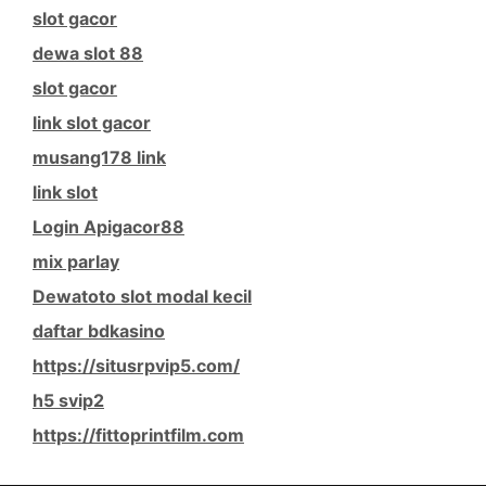
slot gacor
dewa slot 88
slot gacor
link slot gacor
musang178 link
link slot
Login Apigacor88
mix parlay
Dewatoto slot modal kecil
daftar bdkasino
https://situsrpvip5.com/
h5 svip2
https://fittoprintfilm.com