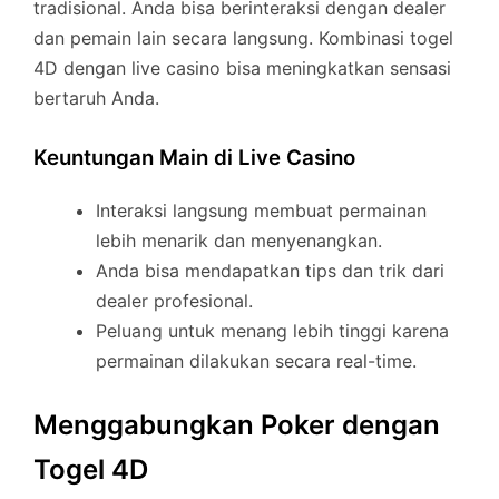
tradisional. Anda bisa berinteraksi dengan dealer
dan pemain lain secara langsung. Kombinasi togel
4D dengan live casino bisa meningkatkan sensasi
bertaruh Anda.
Keuntungan Main di Live Casino
Interaksi langsung membuat permainan
lebih menarik dan menyenangkan.
Anda bisa mendapatkan tips dan trik dari
dealer profesional.
Peluang untuk menang lebih tinggi karena
permainan dilakukan secara real-time.
Menggabungkan Poker dengan
Togel 4D